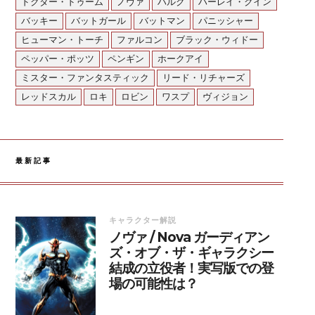
ドクター・ドゥーム
ノヴァ
ハルク
ハーレイ・クイン
バッキー
バットガール
バットマン
パニッシャー
ヒューマン・トーチ
ファルコン
ブラック・ウィドー
ペッパー・ポッツ
ペンギン
ホークアイ
ミスター・ファンタスティック
リード・リチャーズ
レッドスカル
ロキ
ロビン
ワスプ
ヴィジョン
最新記事
キャラクター解説
ノヴァ / Nova ガーディアン
ズ・オブ・ザ・ギャラクシー
結成の立役者！実写版での登
場の可能性は？