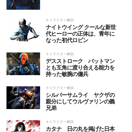
キャラクター解説
ナイトウイング クールな新世
代ヒーローの正体は、青年に
なった初代ロビン
キャラクター解説
デスストローク バットマン
とも互角に渡り合える能力を
持った敏腕の傭兵
キャラクター解説
シルバーサムライ ヤクザの
親分にしてウルヴァリンの義
兄弟
キャラクター解説
カタナ 日の丸を掲げた日本