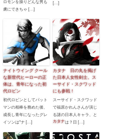
ロモンを操りどんな男も
[…]
虜にできちゃ […]
ナイトウイング クール
カタナ 日の丸を掲げ
な新世代ヒーローの正
た日本人女性剣士。ス
体は、青年になった初
ーサイド・スクワッド
代ロビン
にも参戦！
初代ロビンとしてバット
スーサイド・スクワッド
マンの相棒を務めた後、
で福原かれんさんが演じ
成長し青年になったグレ
る謎の日本人キャラ、
と
カタナ
イソンは"ナ […]
は？日 […]