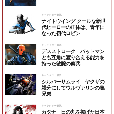
キャラクター解説
ナイトウイング クールな新世
代ヒーローの正体は、青年に
なった初代ロビン
キャラクター解説
デスストローク バットマン
とも互角に渡り合える能力を
持った敏腕の傭兵
キャラクター解説
シルバーサムライ ヤクザの
親分にしてウルヴァリンの義
兄弟
キャラクター解説
カタナ 日の丸を掲げた日本