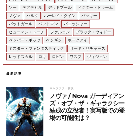
ソー
デアデビル
デッドプール
ドクター・ドゥーム
ノヴァ
ハルク
ハーレイ・クイン
バッキー
バットガール
バットマン
パニッシャー
ヒューマン・トーチ
ファルコン
ブラック・ウィドー
ペッパー・ポッツ
ペンギン
ホークアイ
ミスター・ファンタスティック
リード・リチャーズ
レッドスカル
ロキ
ロビン
ワスプ
ヴィジョン
最新記事
キャラクター解説
ノヴァ / Nova ガーディアン
ズ・オブ・ザ・ギャラクシー
結成の立役者！実写版での登
場の可能性は？