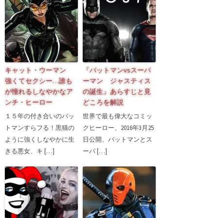
キャット・ウーマン
『バットマンvsスーパ
強くてセクシー…誰も
ーマン ジャスティス
が憧れるしなやかなア
の誕生』あらすじと見
ンチ・ヒーロー
どころを解説
１５年の付き合いのバッ
世界で最も偉大なコミッ
トマンすらフる！黒猫の
クヒーロー、2016年3月25
ように強くしなやかに生
日公開、バットマンとス
きる悪女、キ […]
ーパ […]