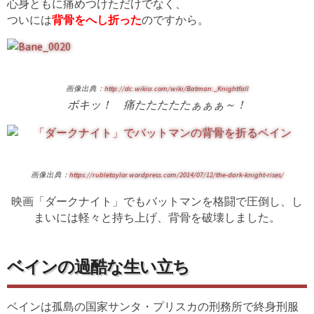
心身ともに痛めつけただけでなく、
ついには
背骨をへし折った
のですから。
画像出典：
http://dc.wikia.com/wiki/Batman:_Knightfall
ボキッ！ 痛たたたたたぁぁぁ
～！
画像出典：
https://rubletaylor.wordpress.com/2014/07/12/the-dark-knight-rises/
映画「ダークナイト」でもバットマンを格闘で圧倒し、し
まいには軽々と持ち上げ、背骨を破壊しました。
ベインの過酷な生い立ち
ベインは孤島の国家サンタ・プリスカの刑務所で終身刑服