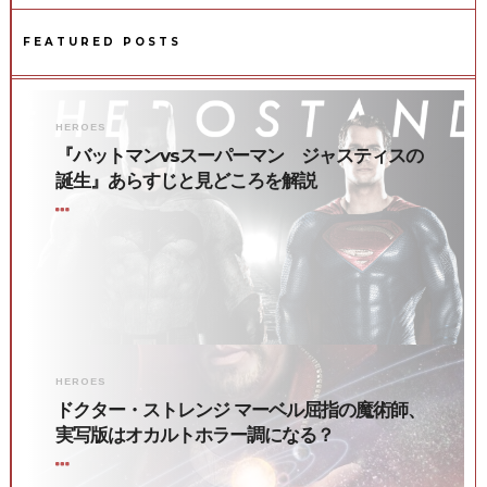
FEATURED POSTS
HEROES
『バットマンvsスーパーマン ジャスティスの
誕生』あらすじと見どころを解説
HEROES
ドクター・ストレンジ マーベル屈指の魔術師、
実写版はオカルトホラー調になる？