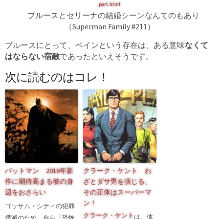
part.html
ブルースとセリーナの結婚シーンなんてのもあり
（Superman Family #211）
ブルースにとって、ベインという存在は、ある意味
なくて
はならない宿敵
であったといえそうです。
次に読むのはコレ！
バットマン 2016年新
クラーク・ケント わ
作に期待高まる彼の身
ざとダサ男を演じる、
辺をおさらい
その正体はスーパーマ
ン！
ゴッサム・シティの犯罪
クラーク・ケント
は、体
撲滅のため、自ら「恐怖