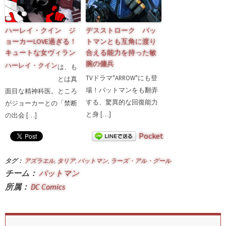
ハーレイ・クイン ジ
デスストローク バッ
ョーカーLOVE過ぎる！
トマンとも互角に渡り
キュートな女ヴィラン
合える能力を持った敏
腕の傭兵
ハーレイ・クイン
は、も
TVドラマ"ARROW"にも登
とは真
場！バットマンをも翻弄
面目な精神科医。ところ
する、驚異的な回復能力
がジョーカーとの「禁断
と身 […]
の出会 […]
Pocket
タグ：
アズラエル
,
タリア
,
バットマン
,
ラーズ・アル・グール
チーム：
バットマン
所属：
DC Comics