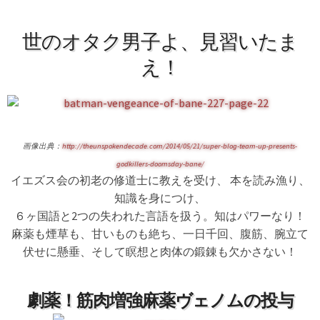
世のオタク男子よ、見習いたま
え！
画像出典：
http://theunspokendecade.com/2014/05/21/super-blog-team-up-presents-
godkillers-doomsday-bane/
イエズス会の初老の修道士に教えを受け、 本を読み漁り、
知識を身につけ、
６ヶ国語と2つの失われた言語を扱う。知はパワーなり！
麻薬も煙草も、甘いものも絶ち、一日千回、腹筋、腕立て
伏せに懸垂、そして瞑想と肉体の鍛錬も欠かさない！
劇薬！筋肉増強麻薬ヴェノムの投与