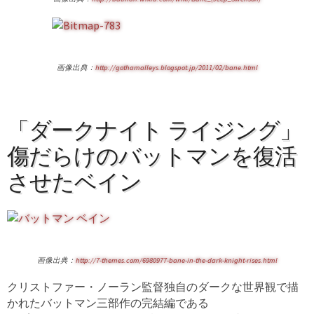
画像出典：
http://gothamalleys.blogspot.jp/2011/02/bane.html
「ダークナイト ライジング」
傷だらけのバットマンを復活
させたベイン
画像出典：
http://7-themes.com/6980977-bane-in-the-dark-knight-rises.html
クリストファー・ノーラン監督独自のダークな世界観で描
かれたバットマン三部作の完結編である