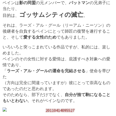
ベインは
影の同盟
の元メンバーで、
バットマン
の兄弟子に
当たり、
ゴッサムシティの滅亡
目的は、
。
それは、ラーズ・アル・グール（リーアム・ニーソン）の
後継者を自負するベインにとって師匠の復讐を遂行するこ
と、そして
愛する女性のため
でもありました。
いろいろと突っこまれている作品ですが、私的には、楽し
めました。
ベインのその女性に対する愛情は、庇護すべき対象への愛
情であり、
「
ラーズ・アル・グールの運命を完結させる
」使命を帯び
た
（方向は完全に間違っていますが）彼にとって崇高なもの
であったのだと思われます。
そのためなら、部下だけでなく、
自分が捨て駒になること
もいとわない
。それがベインなのです。