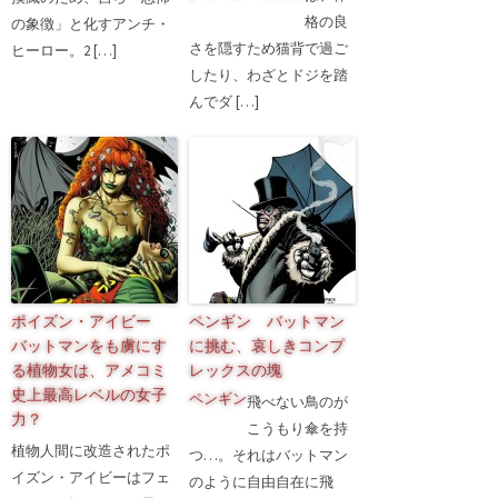
格の良
の象徴」と化すアンチ・
さを隠すため猫背で過ご
ヒーロー。2 […]
したり、わざとドジを踏
んでダ […]
ポイズン・アイビー
ペンギン バットマン
バットマンをも虜にす
に挑む、哀しきコンプ
る植物女は、アメコミ
レックスの塊
史上最高レベルの女子
ペンギン
飛べない鳥の
が
力？
こうもり傘を持
植物人間に改造されたポ
つ…。それはバットマン
イズン・アイビーはフェ
のように自由自在に飛