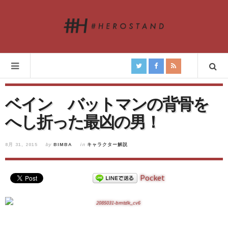
ベイン バットマンの背骨を
へし折った最凶の男！
8月 31, 2015
by
BIMBA
in
キャラクター解説
Pocket