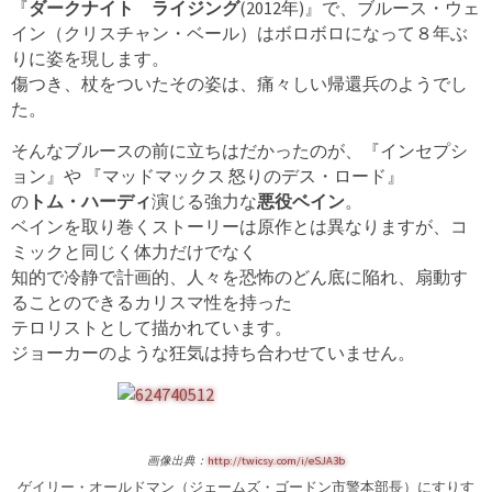
『
ダークナイト ライジング
(2012年)』で、ブルース・ウェ
イン（クリスチャン・ベール）はボロボロになって８年ぶ
りに姿を現します。
傷つき、杖をついたその姿は、痛々しい帰還兵のようでし
た。
そんなブルースの前に立ちはだかったのが、『インセプシ
ョン』や 『マッドマックス 怒りのデス・ロード』
の
トム・ハーディ
演じる強力な
悪役ベイン
。
ベインを取り巻くストーリーは原作とは異なりますが、コ
ミックと同じく体力だけでなく
知的で冷静で計画的、人々を恐怖のどん底に陥れ、扇動す
ることのできるカリスマ性を持った
テロリストとして描かれています。
ジョーカーのような狂気は持ち合わせていません。
画像出典：
http://twicsy.com/i/eSJA3b
ゲイリー・オールドマン（ジェームズ・ゴードン市警本部長）にすりす