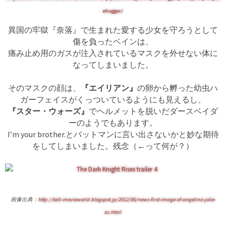
ehugger/
異国の牢獄『奈落』で生まれた愛する少女を守ろうとして
傷を負ったベインは、
痛み止め用のガスが注入されているマスクを外せない体に
なってしまいました。
そのマスクの顔は、
『エイリアン』
の卵から孵った幼虫ハ
ガーフェイスがくっついているようにも見えるし、
『スター・ウォーズ』
でヘルメットを脱いだダースベイダ
ーのようでもあります。
I’m your brother.とバットマンに言い出さないかと妙な期待
をしてしまいました。残念（←って何が？）
画像出典：
http://tolli-movieworld.blogspot.jp/2012/06/news-first-image-of-angelina-jolie-
as.html