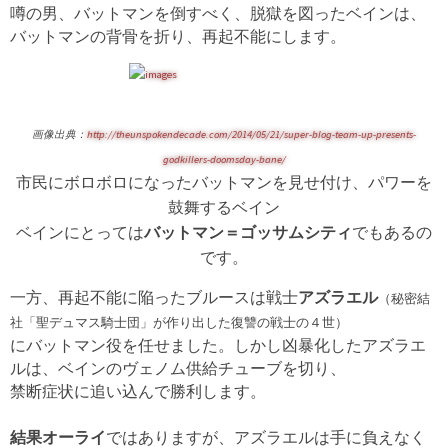
噂の男、バットマンを倒すべく、脱獄を図ったベインは、
バットマンの背骨を折り、再起不能にします。
画像出典：
http://theunspokendecade.com/2014/05/21/super-blog-team-up-presents-
godkillers-doomsday-bane/
市民にボロボロになったバットマンを見せ付け、パワーを
鼓舞するベイン
ベインにとっては
バットマン＝ゴッサムシティ
でもあるの
です。
一方、再起不能に陥ったブルースは戦士
アズラエル
（秘密結
社「聖デュマス騎士団」が作り出した復讐の戦士の４世）
にバットマン役を任せました。しかし凶暴化したアズラエ
ルは、ベインのヴェノム供給チューブを切り、
禁断症状に追い込んで勝利します。
結果オーライ
ではありますが、アズラエルは手に負えなく