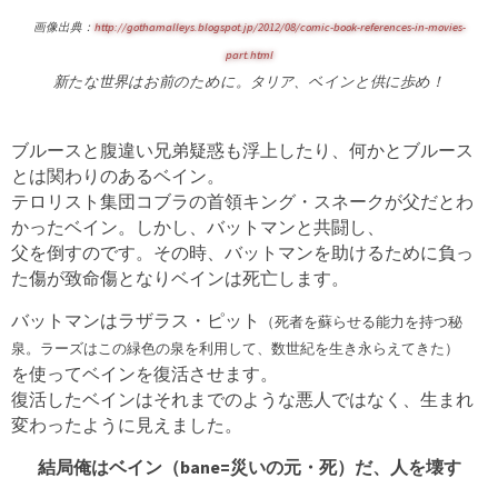
画像出典：
http://gothamalleys.blogspot.jp/2012/08/comic-book-references-in-movies-
part.html
新たな世界はお前のために。
タリア
、
ベインと供に歩め！
ブルースと腹違い兄弟疑惑も浮上したり、何かとブルース
とは関わりのあるベイン。
テロリスト集団コブラの首領キング・スネークが父だとわ
かったベイン。しかし、バットマンと共闘し、
父を倒すのです。その時、バットマンを助けるために負っ
た傷が致命傷となりベインは死亡します。
バットマンはラザラス・ピット
（死者を蘇らせる能力を持つ
秘
泉。ラーズはこの緑色の泉を利用して、数世紀を生き永らえてきた）
を使ってベインを復活させます。
復活したベインはそれまでのような悪人ではなく、生まれ
変わったように見えました。
結局俺はベイン（bane=災いの元・死）だ、人を壊す