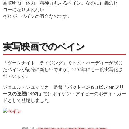
頭脳明晰、体力、精神力もあるベイン。なのに正義のヒー
ローになりきれない
それが、ベインの宿命なのです。
実写映画でのベイン
「ダークナイト ライジング」でトム・ハーディーが演じ
たベインが記憶に新しいですが、1997年にも一度実写化さ
れています。
ジョエル・シュマッカー監督
「バットマン&ロビン Mr.フリ
ーズの逆襲(1997)」
ではポイゾン・アイビーのボディ・ガー
ドとして登場しました。
画像出典：
http://batman.wikia.com/wiki/Bane_(Jeep_Swenson)