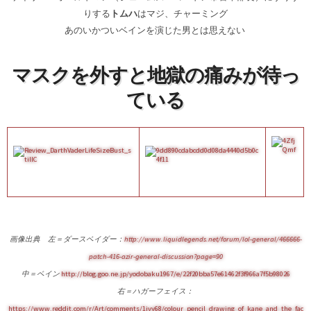
りする
トムハ
はマジ、チャーミング
あのいかついベインを演じた男とは思えない
マスクを外すと地獄の痛みが待っ
ている
画像出典 左＝ダースベイダー：
http://www.liquidlegends.net/forum/lol-general/466666-
patch-416-azir-general-discussion?page=90
中＝ベイン
http://blog.goo.ne.jp/yodobaku1967/e/22f2
0bba57e61462f3f966a7f5b98026
右＝ハガーフェイス：
https://www.reddit.com/r/Art/comments/1jvy68/colour_pencil_drawing_of_kane_and_the_fac