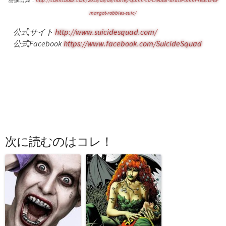
画像出典：
http://comicbook.com/2015/05/05/harley-quinn-co-creator-bruce-timm-reacts-to-
margot-robbies-suic/
公式サイト
http://www.suicidesquad.com/
公式Facebook
https://www.facebook.com/SuicideSquad
次に読むのはコレ！