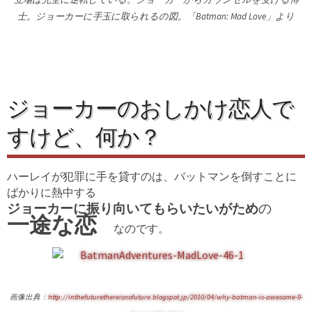
士。ジョーカーに手玉に取られるの図。「Batman: Mad Love」より
ジョーカーのおしかけ恋人で
すけど、何か？
ハーレイが犯罪に手を貸すのは、バットマンを倒すことに
ばかりに熱中する
ジョーカーに振り向いてもらいたいがため
の
一途な恋
なのです。
画像出典：
http://inthefuturethereisnofuture.blogspot.jp/2010/04/why-batman-is-awesome-9-