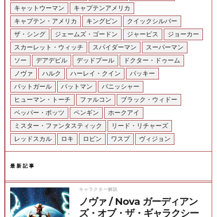
キャットウーマン
キャプテンアメリカ
キャプテン・アメリカ
キングピン
クイックシルバー
ザ・シング
ジェームズ・ゴードン
ジャービス
ジョーカー
スカーレット・ウィッチ
スパイダーマン
スーパーマン
ソー
デアデビル
デッドプール
ドクター・ドゥーム
ノヴァ
ハルク
ハーレイ・クイン
バッキー
バットガール
バットマン
パニッシャー
ヒューマン・トーチ
ファルコン
ブラック・ウィドー
ペッパー・ポッツ
ペンギン
ホークアイ
ミスター・ファンタスティック
リード・リチャーズ
レッドスカル
ロキ
ロビン
ワスプ
ヴィジョン
最新記事
キャラクター解説
ノヴァ / Nova ガーディアン
ズ・オブ・ザ・ギャラクシー