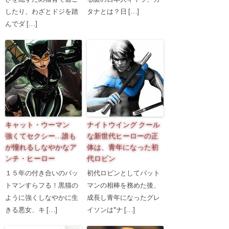
したり、わざとドジを踏
タナとは？日 […]
んでダ […]
キャット・ウーマン
ナイトウイング クール
強くてセクシー…誰も
な新世代ヒーローの正
が憧れるしなやかなア
体は、青年になった初
ンチ・ヒーロー
代ロビン
１５年の付き合いのバッ
初代ロビンとしてバット
トマンすらフる！黒猫の
マンの相棒を務めた後、
ように強くしなやかに生
成長し青年になったグレ
きる悪女、キ […]
イソンは"ナ […]