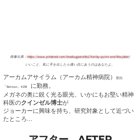
画像出典：
https://www.pinterest.com/lovebugperalta1/harley-quinn-and-the-joker/
いいこと、私に手を出したら痛い目にあうのはあなたよ。
アーカムアサイラム（アーカム精神病院）
初出
に
勤務。
「Batman」#258
メガネの奥に鋭く光る眼光、いかにもお堅い精神
科医の
クインゼル博士
が
ジョーカーに興味を持ち、研究対象として近づい
たところ…
アフター AFTER