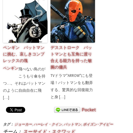
ペンギン バットマン
デスストローク バッ
に挑む、哀しきコンプ
トマンとも互角に渡り
レックスの塊
合える能力を持った敏
腕の傭兵
ペンギン
飛べない鳥の
が
TVドラマ"ARROW"にも登
こうもり傘を持
場！バットマンをも翻弄
つ…。それはバットマン
する、驚異的な回復能力
のように自由自在に飛
と身 […]
[…]
Pocket
タグ：
ジョーカー
,
ハーレイ・クイン
,
バットマン
,
ポイズン･アイビー
チーム：
スーサイド・スクワッド