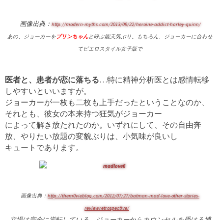
画像出典：
http://modern-myths.com/2013/09/22/heroine-addict-harley-quinn/
あの、ジョーカーを
プリンちゃん
と
呼ぶ能天気ぶり。
もちろん、ジョーカーに合わせ
てピエロスタイル女子版で
医者と、患者が恋に落ちる
…特に精神分析医とは感情転移
しやすいといいますが。
ジョーカーが一枚も二枚も上手だったということなのか、
それとも、彼女の本来持つ狂気がジョーカー
によって解き放たれたのか。いずれにして、その自由奔
放、やりたい放題の変貌ぶりは、小気味が良いし
キュートであります。
画像出典：
http://them0vieblog.com/2012/07/27/batman-mad-love-other-stories-
reviewretrospective/
立場は完全に逆転している。ジョーカーからカウンセルを受ける博