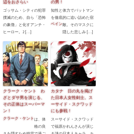
辺をおさらい
の男！
ゴッサム・シティの犯罪
知性と体力でバットマン
撲滅のため、自ら「恐怖
を徹底的に追い詰めた宿
ベイン
の象徴」と化すアンチ・
敵
。そのマスクに
ヒーロー。2 […]
隠した悲しみ […]
クラーク・ケント わ
カタナ 日の丸を掲げ
ざとダサ男を演じる、
た日本人女性剣士。ス
その正体はスーパーマ
ーサイド・スクワッド
ン！
にも参戦！
クラーク・ケント
は、体
スーサイド・スクワッド
格の良
で福原かれんさんが演じ
さを隠すため猫背で過ご
る謎の日本人キャラ、カ