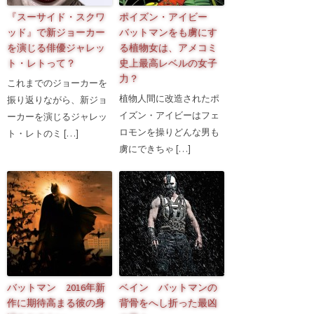
『スーサイド・スクワ
ポイズン・アイビー
ッド』で新ジョーカー
バットマンをも虜にす
を演じる俳優ジャレッ
る植物女は、アメコミ
ト・レトって？
史上最高レベルの女子
力？
これまでのジョーカーを
植物人間に改造されたポ
振り返りながら、新ジョ
イズン・アイビーはフェ
ーカーを演じるジャレッ
ロモンを操りどんな男も
ト・レトのミ […]
虜にできちゃ […]
バットマン 2016年新
ベイン バットマンの
作に期待高まる彼の身
背骨をへし折った最凶