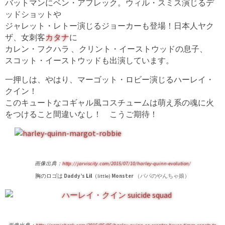
バットマンにベン・アフレック。ウィル・スミス演じるデ
ッドショットや
ジャレット・レトー演じるジョーカーも登場！日本人ヤク
ザ、女刺客
カタナ
に
カレン・フクハラ 、クリント・イーストウッドの息子、
スコット・イーストウッドも出演しています。
一押しは、やはり、マーゴット・ロビー演じるハーレイ・
クイン！
このキュートなコギャル風コスチュームは萌え系の魂に火
をつけること間違いなし！ こうご期待！
画像出典：
http://jarviscity.com/2015/07/10/harley-quinn-evolution/
胸のロゴは
Daddy’s
Lil
（little)
Monster
（
パパのやんちゃ娘）