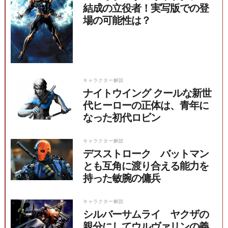
結成の立役者！実写版での登
場の可能性は？
キャラクター解説
ナイトウイング クールな新世
代ヒーローの正体は、青年に
なった初代ロビン
キャラクター解説
デスストローク バットマン
とも互角に渡り合える能力を
持った敏腕の傭兵
キャラクター解説
シルバーサムライ ヤクザの
親分にしてウルヴァリンの義