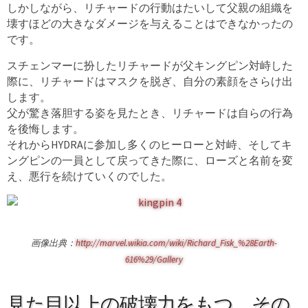
しかしながら、リチャードの行動はたいして父親の組織を
壊すほどの大きなダメージを与えることはできなかったの
です。
スチェンマーに扮したリチャードが父キングピン対峙した
際に、リチャードはマスクを脱ぎ、自分の素顔をさらけ出
します。
父が驚き落胆する姿を見たとき、リチャードは自らの行為
を後悔します。
それからHYDRAに参加し多くのヒーローと対峙、そしてキ
ングピンの一員として戻ってきた際に、ローズと名前を変
え、悪行を続けていくのでした。
画像出典：
http://marvel.wikia.com/wiki/Richard_Fisk_%28Earth-
616%29/Gallery
見た目以上の破壊力をもつ、その