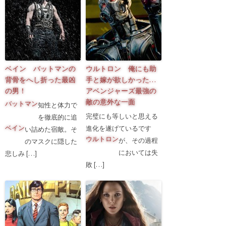
ベイン バットマンの
ウルトロン 俺にも助
背骨をへし折った最凶
手と嫁が欲しかった…
の男！
アベンジャーズ最強の
敵の意外な一面
バットマン
知性と体力で
完璧にも等しいと思える
を徹底的に追
ベイン
進化を遂げている
です
い詰めた宿敵
。そ
ウルトロン
が、その過程
のマスクに隠した
においては失
悲しみ […]
敗 […]