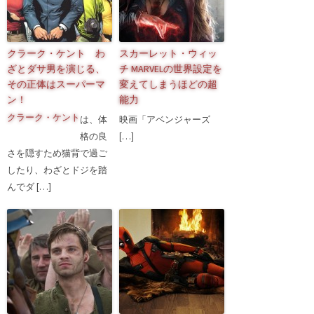
クラーク・ケント わ
スカーレット・ウィッ
ざとダサ男を演じる、
チ MARVELの世界設定を
その正体はスーパーマ
変えてしまうほどの超
ン！
能力
クラーク・ケント
は、体
映画「アベンジャーズ
格の良
[…]
さを隠すため猫背で過ご
したり、わざとドジを踏
んでダ […]