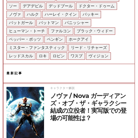
ソー
デアデビル
デッドプール
ドクター・ドゥーム
ノヴァ
ハルク
ハーレイ・クイン
バッキー
バットガール
バットマン
パニッシャー
ヒューマン・トーチ
ファルコン
ブラック・ウィドー
ペッパー・ポッツ
ペンギン
ホークアイ
ミスター・ファンタスティック
リード・リチャーズ
レッドスカル
ロキ
ロビン
ワスプ
ヴィジョン
最新記事
キャラクター解説
ノヴァ / Nova ガーディアン
ズ・オブ・ザ・ギャラクシー
結成の立役者！実写版での登
場の可能性は？