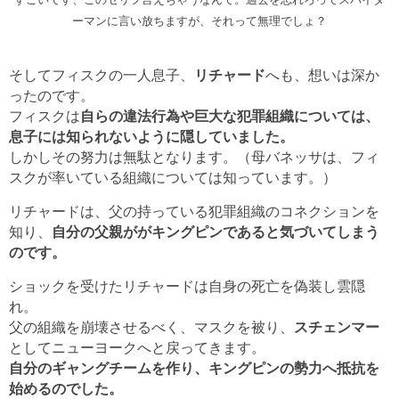
ーマンに言い放ちますが、それって無理でしょ？
そしてフィスクの一人息子、
リチャード
へも、想いは深か
ったのです。
フィスクは
自らの違法行為や巨大な犯罪組織については、
息子には知られないように隠していました。
しかしその努力は無駄となります。（母バネッサは、フィ
スクが率いている組織については知っています。）
リチャードは、父の持っている犯罪組織のコネクションを
知り、
自分の父親ががキングピンであると気づいてしまう
のです。
ショックを受けたリチャードは自身の死亡を偽装し雲隠
れ。
父の組織を崩壊させるべく、マスクを被り、
スチェンマー
としてニューヨークへと戻ってきます。
自分のギャングチームを作り、キングピンの勢力へ抵抗を
始めるのでした。