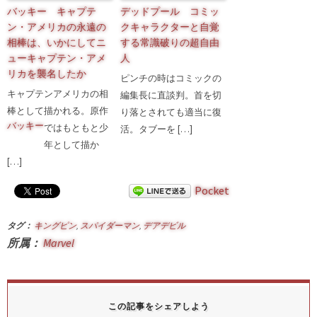
バッキー キャプテ
デッドプール コミッ
ン・アメリカの永遠の
クキャラクターと自覚
相棒は、いかにしてニ
する常識破りの超自由
ューキャプテン・アメ
人
リカを襲名したか
ピンチの時はコミックの
キャプテンアメリカの相
編集長に直談判。首を切
棒として描かれる
。原作
り落とされても適当に復
バッキー
ではもともと少
活。タブーを […]
年として描か
[…]
Pocket
タグ：
キングピン
,
スパイダーマン
,
デアデビル
所属：
Marvel
この記事をシェアしよう