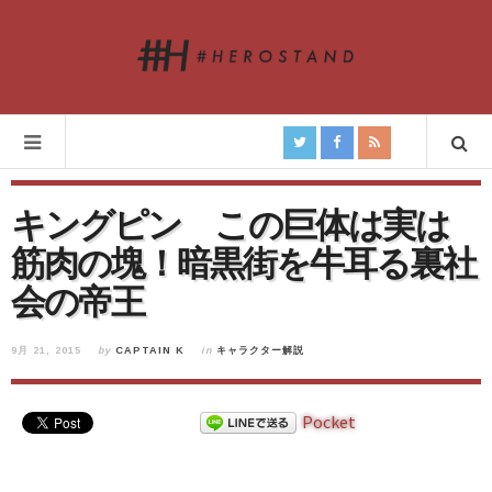
キングピン この巨体は実は
筋肉の塊！暗黒街を牛耳る裏社
会の帝王
9月 21, 2015
by
CAPTAIN K
in
キャラクター解説
Pocket