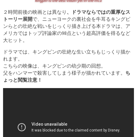
kingpin-is-the-best-villain-yet-in-the-mcu
２時間前後の映画とは異なり
、ドラマならではの重厚なス
トーリー展開
で、ニューヨークの裏社会を牛耳るキングピ
ンらとの壮絶な戦いをじっくり描き上げる本ドラマは、ア
メリカではトップ評論家の98点という超高評価を得るなど
大ヒット。
ドラマでは、キングピンの壮絶な生い立ちもじっくり描か
れます。
こちらの映像は、キングピンの幼少期の回想。
父をハンマーで殺害してしまう様子が描かれています。
ち
ょっと閲覧注意！