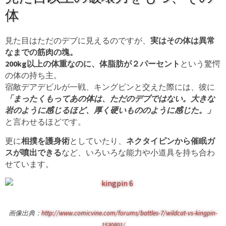
体
見た目はただのデブに見えるのですが、
実はその体は異常
なまでの筋肉の塊。
200kg以上の体重なのに、体脂肪が２パーセント
という驚愕
の体の持ち主。
宿敵デアデビルが一戦、キングピンと交えた際には、彼に
「まったくもってあの体は、ただのデブではない。大きな
岩のように感じるほど、厚く硬いもののように感じた。」
と言わせるほどです。
更に
相撲を護身術
としていたり、
ネクタイピンから催眠ガ
スが噴出できる
など、いろいろな能力や小道具を持ち合わ
せています。
画像出典：
http://www.comicvine.com/forums/battles-7/wildcat-vs-kingpin-
1530801/