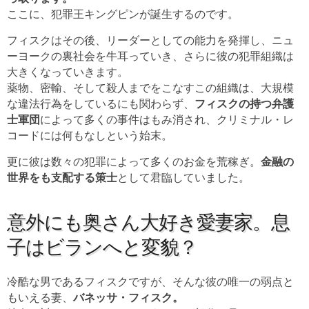
ここに、犯罪王キングピンが誕生するのです。
フィスクはその後、リーダーとしての能力を発揮し、ニュ
ーヨークの裏社会を牛耳っていき、さらに彼の犯罪組織は
大きくなっていきます。
薬物、密輸、そして殺人までをこなすこの組織は、大規模
な違法行為をしているにも関わらず、
フィスクの持つ弁護
士軍団
によって多くの事件はもみ消され、クリミナル・レ
コードには何もなしという始末。
更に彼は数々の犯罪によって多くのお金を荒稼ぎ。
金融の
世界をも支配する策士
として君臨していました。
意外にも奥さん大好き愛妻家。息
子はビランへと変貌？
冷酷な男であるフィスクですが、そんな彼の唯一の弱点と
もいえる妻、
バネッサ・フィスク
。