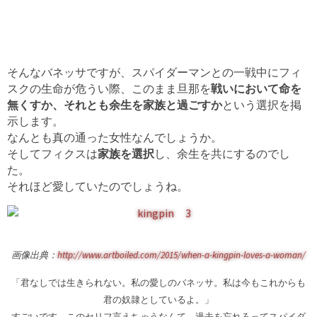
そんなバネッサですが、スパイダーマンとの一戦中にフィ
スクの生命が危うい際、このまま旦那を
戦いにおいて命を
無くすか、それとも余生を家族と過ごすか
という選択を掲
示します。
なんとも真の通った女性なんでしょうか。
そしてフィクスは
家族を選択
し、余生を共にするのでし
た。
それほど愛していたのでしょうね。
画像出典：
http://www.artboiled.com/2015/when-a-kingpin-loves-a-woman/
「君なしでは生きられない。私の愛しのバネッサ。私は今もこれからも
君の奴隷としているよ。」
すごいです、このセリフ言えちゃうなんて。過去を忘れろってスパイダ