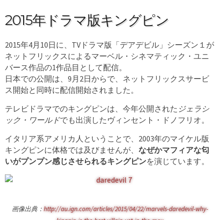
2015年ドラマ版キングピン
2015年4月10日に、TVドラマ版「デアデビル」シーズン１が
ネットフリックスによるマーベル・シネマティック・ユニ
バース作品の1作品目として配信。
日本での公開は、9月2日からで、ネットフリックスサービ
ス開始と同時に配信開始されました。
テレビドラマでのキングピンは、今年公開された
ジェラシ
ック・ワールド
でも出演したヴィンセント・ドノフリオ。
イタリア系アメリカ人ということで、2003年のマイケル版
キングピンに体格では及びませんが、
なぜかマフィアな匂
いがプンプン感じさせられるキングピン
を演じています。
画像出典：
http://au.ign.com/articles/2015/04/22/marvels-daredevil-why-