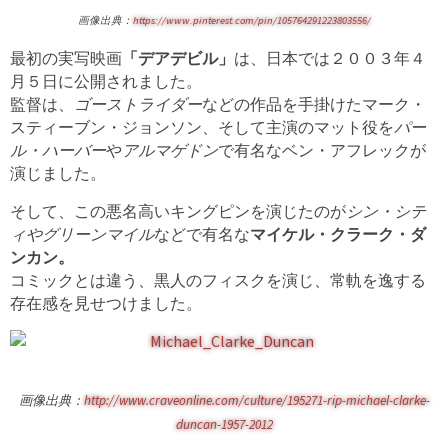
画像出典：
https://www.pinterest.com/pin/105764291223803556/
最初の実写映画
「デアデビル」
は、日本では２００３年４
月５日に公開されました。
監督は、
ゴーストライダー
などの作品を手掛けたマーク・
スティーブン・ジョンソン、そして主演のマット役を
パー
ル・ハーバー
や
アルマゲドン
で有名なベン・アフレックが
演じました。
そして、この悪名高いキングピンを演じたのが
シン・シテ
ィやグリーンマイル
などで有名な
マイケル・クラーク・ダ
ンカン。
コミックとは違う、黒人のフィスクを演じ、常軌を逸する
存在感を見せつけました。
画像出典：
http://www.craveonline.com/culture/195271-rip-michael-clarke-
duncan-1957-2012