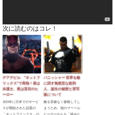
次に読むのはコレ！
デアデビル ”ネットフ
パニッシャー 世界を敵
リックス”で再熱！昼は
に回す無慈悲な処刑
弁護士、夜は盲目のヒ
人、誕生の秘密と実写
ーロー
版について
2015年に日本でのサービ
敵を容赦なく惨殺してし
スが開始された話題の
まうため、他のマーベル
「ネットフリックス」の
ヒーローからも「絡みた