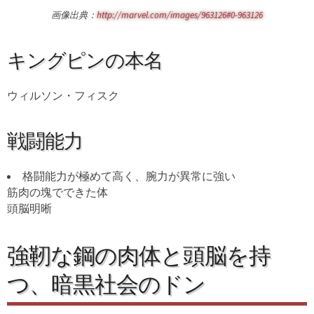
画像出典：
http://marvel.com/images/963126#0-963126
キングピンの本名
ウィルソン・フィスク
戦闘能力
格闘能力が極めて高く、腕力が異常に強い
筋肉の塊でできた体
頭脳明晰
強靭な鋼の肉体と頭脳を持
つ、暗黒社会のドン