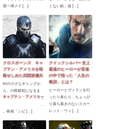
第一弾メイ […]
くない奴」扱 […]
クロスボーンズ キャ
クイックシルバー 史上
プテン・アメリカを暗
最速のヒーローが音速
殺せしめた武闘派傭兵
の中で悟った「人生の
教訓」とは？
NYの小さなギャングか
ヒーローとヴィランを行
ら、
の暗殺犯になるま
キャプテン・アメリカ
ったり来たり…ちょっぴ
で
り落ち着きのないスカー
…
レット・ウィ […]
。映画「シビ […]