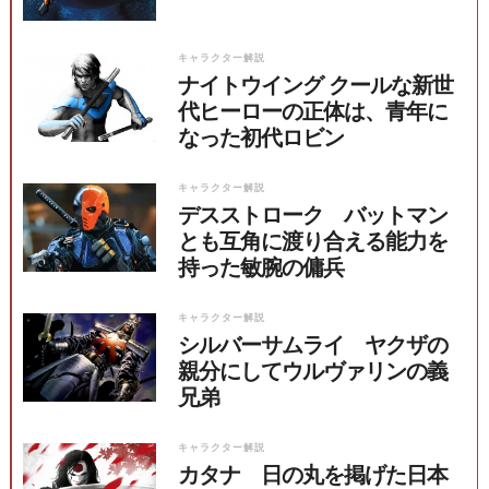
キャラクター解説
ナイトウイング クールな新世
代ヒーローの正体は、青年に
なった初代ロビン
キャラクター解説
デスストローク バットマン
とも互角に渡り合える能力を
持った敏腕の傭兵
キャラクター解説
シルバーサムライ ヤクザの
親分にしてウルヴァリンの義
兄弟
キャラクター解説
カタナ 日の丸を掲げた日本