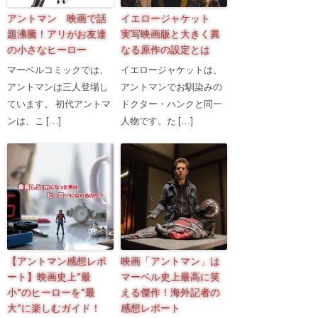
アントマン 映画で話
イエロージャケット
題沸騰！アリがお友達
実写映画版と大きく異
の小さなヒーロー
なる原作の設定とは
マーベルコミックでは、
イエロージャケットは、
アントマンは三人登場し
アントマンでお馴染みの
ています。 初代アントマ
ドクター・ハンクと同一
ンは、こ […]
人物です。た […]
【アントマン感想レポ
映画「アントマン」は
ート】映画史上”最
マーベル史上最高に笑
小”のヒーローを”最
える傑作！海外記者の
大”に楽しむガイド！
感想レポート