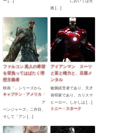
ー […]
においては失
敗 […]
ファルコン 黒人の希望
アイアンマン スーツ
を背負ってはばたく理
と富と権力と、豆腐メ
想主義者
ンタル
映画「
」シリーズから
敏腕経営者であり、天才
キャプテン・アメリカ
「
発明家であり、カリスマ
ア
ヒーロー。しかし
は […]
トニー・スターク
ベンジャーズ」二作目、
そして「アン […]