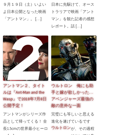
９月１９日（土）いよい
日本に先駆けて、オース
よ日本公開となった映画
トラリアで映画「アント
「アントマン」。 […]
マン」を観た記者の感想
レポート。話 […]
アントマン２、タイト
ウルトロン 俺にも助
ルは『Ant-Man and the
手と嫁が欲しかった…
Wasp』で2018年7月8日
アベンジャーズ最強の
公開予定！
敵の意外な一面
アントマンがシリーズ作
完璧にも等しいと思える
品として帰ってくる！ 全
進化を遂げている
です
ウルトロン
長1.5cmの世界最小ヒーロ
が、その過程