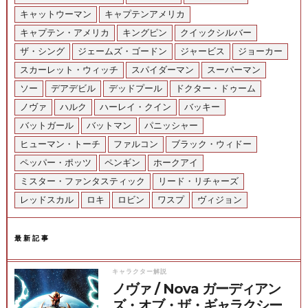
キャットウーマン
キャプテンアメリカ
キャプテン・アメリカ
キングピン
クイックシルバー
ザ・シング
ジェームズ・ゴードン
ジャービス
ジョーカー
スカーレット・ウィッチ
スパイダーマン
スーパーマン
ソー
デアデビル
デッドプール
ドクター・ドゥーム
ノヴァ
ハルク
ハーレイ・クイン
バッキー
バットガール
バットマン
パニッシャー
ヒューマン・トーチ
ファルコン
ブラック・ウィドー
ペッパー・ポッツ
ペンギン
ホークアイ
ミスター・ファンタスティック
リード・リチャーズ
レッドスカル
ロキ
ロビン
ワスプ
ヴィジョン
最新記事
キャラクター解説
ノヴァ / Nova ガーディアン
ズ・オブ・ザ・ギャラクシー