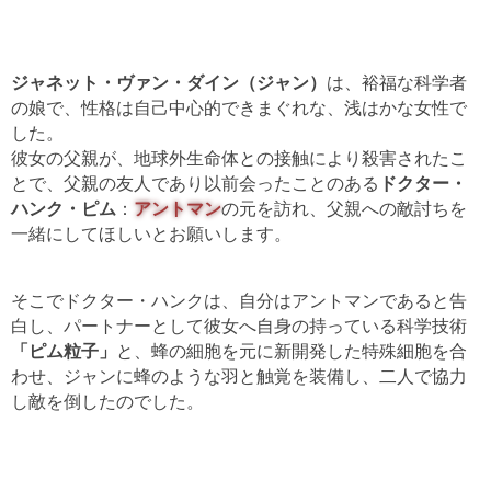
ジャネット・ヴァン・ダイン（ジャン）
は、裕福な科学者
の娘で、性格は自己中心的できまぐれな、浅はかな女性で
した。
彼女の父親が、地球外生命体との接触により殺害されたこ
とで、父親の友人であり以前会ったことのある
ドクター・
ハンク・ピム
：
アントマン
の元を訪れ、父親への敵討ちを
一緒にしてほしいとお願いします。
そこでドクター・ハンクは、自分はアントマンであると告
白し、パートナーとして彼女へ自身の持っている科学技術
「ピム粒子」
と、蜂の細胞を元に新開発した特殊細胞を合
わせ、ジャンに蜂のような羽と触覚を装備し、二人で協力
し敵を倒したのでした。