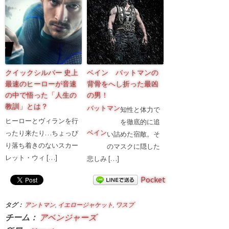
クイックシルバー 史上
ベイン バットマンの
最速のヒーローが音速
背骨をへし折った最凶
の中で悟った「人生の
の男！
教訓」とは？
バットマン
知性と体力で
ヒーローとヴィランを行
を徹底的に追
ベイン
ったり来たり…ちょっぴ
い詰めた宿敵
。そ
り落ち着きのないスカー
のマスクに隠した
レット・ウィ […]
悲しみ […]
Pocket
タグ：
アントマン
,
イエロージャケット
,
ワスプ
チーム：
アベンジャーズ